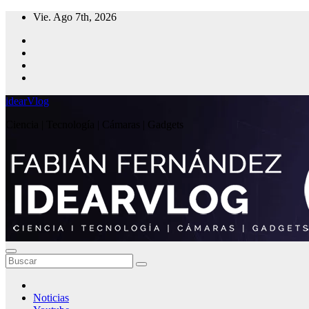
Saltar
Vie. Ago 7th, 2026
al
contenido
idearVlog
Ciencia | Tecnología | Cámaras | Gadgets
Noticias